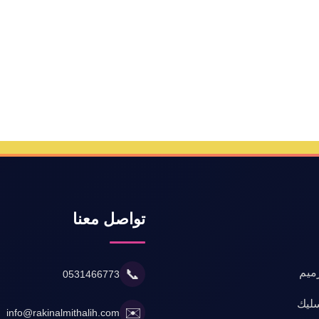
تواصل معنا
ميم
📞
0531466773
ليك
✉️
info@rakinalmithalih.com