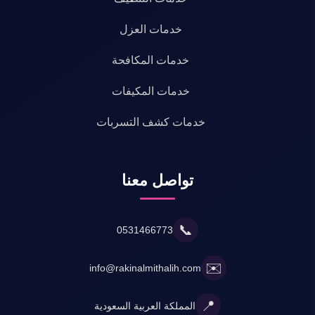
خدمات العزل
خدمات المكافحة
خدمات المكيفات
خدمات كشف التسربات
تواصل معنا
📞
0531466773
✉️
info@rakinalmithalih.com
📍
المملكة العربية السعودية